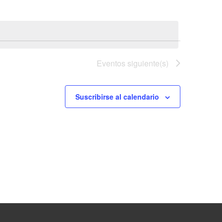
Evento
Eventos
siguiente(s)
Suscribirse al calendario