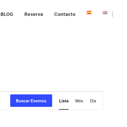
BLOG
Reserva
Contacto
Navegación
Buscar Eventos
Lista
Mes
Día
de
vistas
de