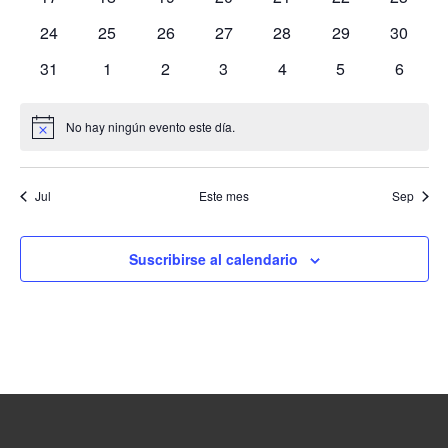
vist
eventos
eventos
eventos
eventos
eventos
eventos
eventos
0
0
0
0
0
0
0
24
25
26
27
28
29
30
de
eventos
eventos
eventos
eventos
eventos
eventos
eventos
0
0
0
0
0
0
0
31
1
2
3
4
5
6
eventos
eventos
eventos
eventos
eventos
eventos
evento
Even
No hay ningún evento este día.
Aviso
Jul
Este mes
Sep
Suscribirse al calendario