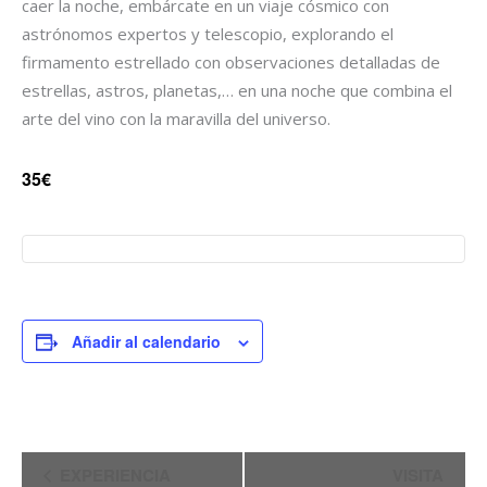
caer la noche, embárcate en un viaje cósmico con
astrónomos expertos y telescopio, explorando el
firmamento estrellado con observaciones detalladas de
estrellas, astros, planetas,… en una noche que combina el
arte del vino con la maravilla del universo.
35€
Añadir al calendario
Navegación
EXPERIENCIA
VISITA