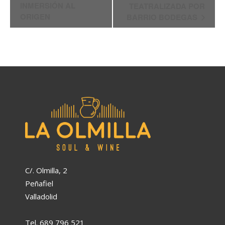
del
INMERSIÓN AL
TEATRALIZADA POR
ORIGEN
BARRIO BODEGAS
Evento
C/. Olmilla, 2
Peñafiel
Valladolid
Tel. 689 796 521