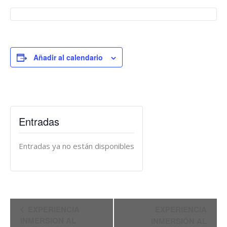
Añadir al calendario
Entradas
Entradas ya no están disponibles
Navegación
EXPERIENCIA
EXPERIENCIA
del
INMERSION AL
INMERSIÓN AL