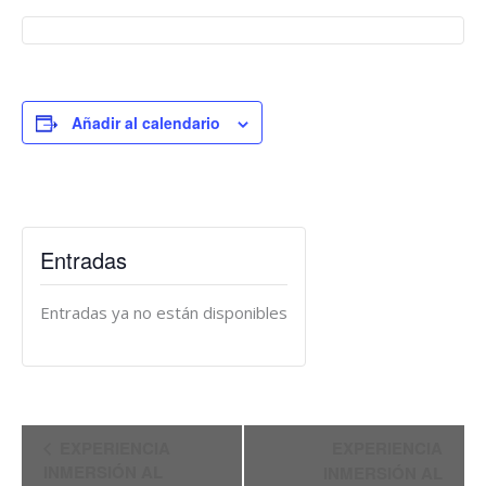
Añadir al calendario
Entradas
Entradas ya no están disponibles
Navegación
EXPERIENCIA
EXPERIENCIA
del
INMERSIÓN AL
INMERSIÓN AL