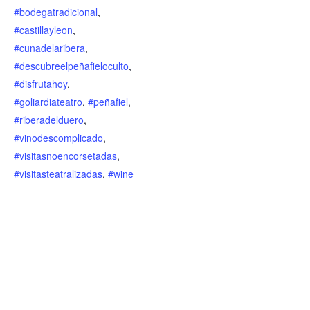
#bodegatradicional
,
#castillayleon
,
#cunadelaribera
,
#descubreelpeñafieloculto
,
#disfrutahoy
,
#goliardiateatro
,
#peñafiel
,
#riberadelduero
,
#vinodescomplicado
,
#visitasnoencorsetadas
,
#visitasteatralizadas
,
#wine