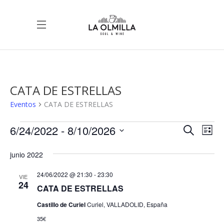
CATA DE ESTRELLAS
Eventos
CATA DE ESTRELLAS
Eventos
6/24/2022
 - 
8/10/2026
Nave
Na
Buscar
Lista
de
Selecciona
de
junio 2022
vis
la
de
fecha.
24/06/2022 @ 21:30
-
23:30
bús
VIE
24
Ev
CATA DE ESTRELLAS
y
Castillo de Curiel
Curiel, VALLADOLID, España
35€