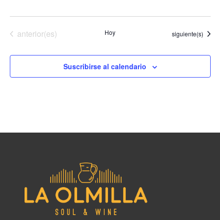
Eventos
anterior(es)
Hoy
Eventos
siguiente(s)
Suscribirse al calendario