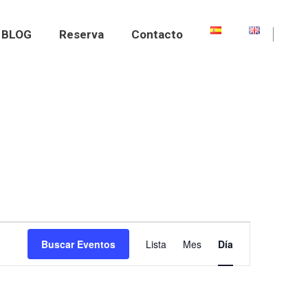
BLOG
Reserva
Contacto
Navegación
Buscar Eventos
Lista
Mes
Día
de
vistas
de