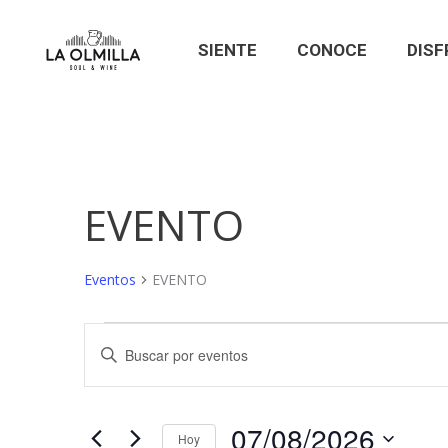
SIENTE
CONOCE
DISF
EVENTO
Eventos
EVENTO
Eventos
Navegación
Introduce
la
en
de
palabra
clave.
07/08/2026
07/08/2026
búsqueda
Hoy