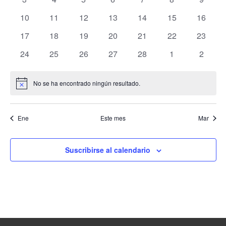
eventos
eventos
eventos
eventos
eventos
eventos
evento
Eventos
y
0
0
0
0
0
0
0
10
11
12
13
14
15
16
eventos
eventos
eventos
eventos
eventos
eventos
eventos
0
0
0
0
0
0
0
17
18
19
20
21
22
23
vist
eventos
eventos
eventos
eventos
eventos
eventos
eventos
0
0
0
0
0
0
0
24
25
26
27
28
1
2
de
eventos
eventos
eventos
eventos
eventos
eventos
evento
No se ha encontrado ningún resultado.
Even
Aviso
Ene
Este mes
Mar
Suscribirse al calendario