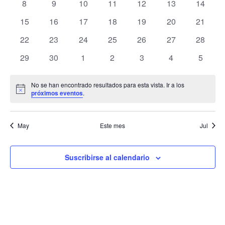
Ev
0
0
0
0
0
0
0
8
9
10
11
12
13
14
eventos
eventos
eventos
eventos
eventos
eventos
eventos
Eventos
y
0
0
0
0
0
0
0
15
16
17
18
19
20
21
eventos
eventos
eventos
eventos
eventos
eventos
eventos
0
0
0
0
0
0
0
22
23
24
25
26
27
28
vist
eventos
eventos
eventos
eventos
eventos
eventos
eventos
0
0
0
0
0
0
0
29
30
1
2
3
4
5
de
eventos
eventos
eventos
eventos
eventos
eventos
evento
No se han encontrado resultados para esta vista. Ir a los
Even
Aviso
próximos eventos
.
May
Este mes
Jul
Suscribirse al calendario