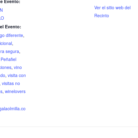
de Evento:
Ver el sitio web del
ON
Recinto
LO
el Evento:
lgo diferente
,
cional
,
ura segura
,
 Peñafiel
ciones
,
vino
ado
,
visita con
,
visitas no
as
,
winelovers
galaolmilla.co