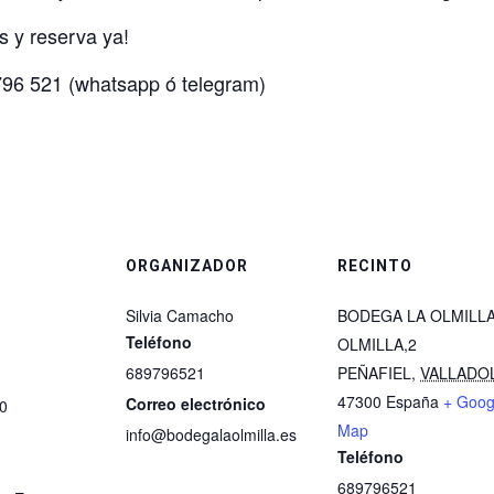
s y reserva ya!
796 521 (whatsapp ó telegram)
ORGANIZADOR
RECINTO
Silvia Camacho
BODEGA LA OLMILL
Teléfono
OLMILLA,2
689796521
PEÑAFIEL
,
VALLADO
47300
España
+ Goog
Correo electrónico
00
Map
info@bodegalaolmilla.es
Teléfono
689796521