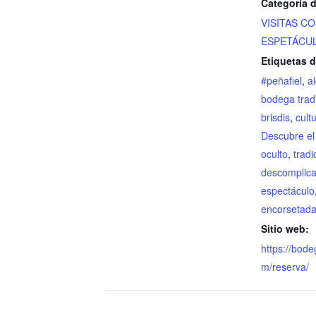
Categoría 
VISITAS C
ESPETÁCU
Etiquetas d
#peñafiel
,
a
bodega tradi
brisdis
,
cult
Descubre el
oculto
,
tradi
descomplic
espectáculo
encorsetad
Sitio web:
https://bode
m/reserva/