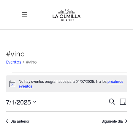
#vino
Eventos
#vino
Eventos
No hay eventos programados para 01/07/2025. Ir a los
próximos
Aviso
eventos
.
en
7/1/2025
Nave
Na
Buscar
01/07/2025
Día
de
Selecciona
de
vis
la
Día anterior
Siguiente día
de
fecha.
bús