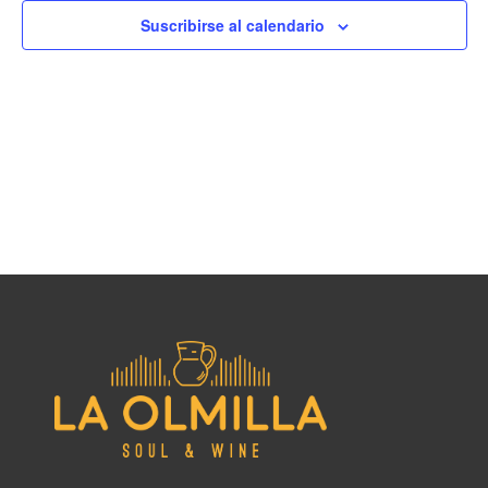
Ev
Suscribirse al calendario
y
vist
de
Even